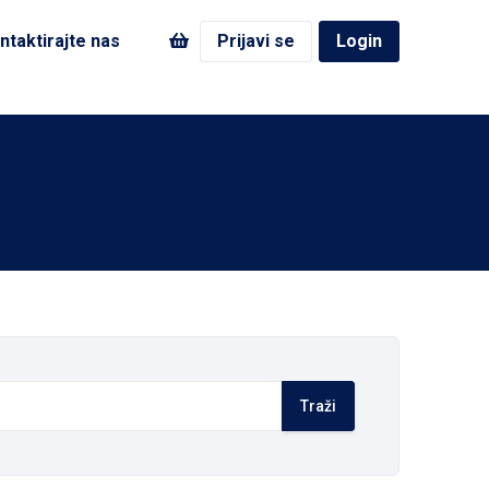
ntaktirajte nas
Prijavi se
Login