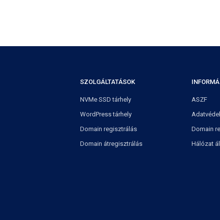
SZOLGÁLTATÁSOK
INFORMÁ
NVMe SSD tárhely
ASZF
WordPress tárhely
Adatvéde
Domain regisztrálás
Domain re
Domain átregisztrálás
Hálózat á