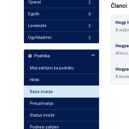
Cpanel
2
Članci
Egyéb
0
Hogy l
Levelezés
3
A webma
Ügyféladmin
3
Hogyan
Ahhoz, 
Podrška
Moji zahtjevi za podršku
Hogyan
A level
Hírek
Baza znanja
Preuzimanja
Status mreže
Podnesi zahjtev