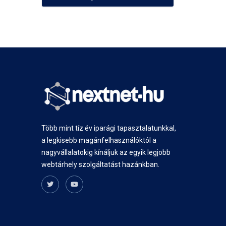
Több mint tíz év iparági tapasztalatunkkal,
a legkisebb magánfelhasználóktól a
nagyvállalatokig kínáljuk az egyik legjobb
webtárhely szolgáltatást hazánkban.