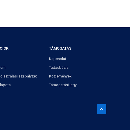
CIÓK
TÁMOGATÁS
Kapcsolat
lem
Tudásbázis
gisztrálási szabályzet
Közlemények
llapota
Támogatási jegy