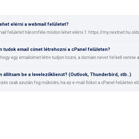
ehet elérni a webmail felületet?
il felületet háromféle módon lehet elérni.1: https://my.nextnet.hu olda
 tudok email címet létrehozni a cPanel felületen?
hogy egy emailcímet létre tudjon hozni, a domain nevet fel kell vennie a
 állítsam be a levelezőklienst? (Outlook, Thunderbird, stb..)
ezés csak azután fog működni, ha az e-mail fiókot a cPanel felületen elő