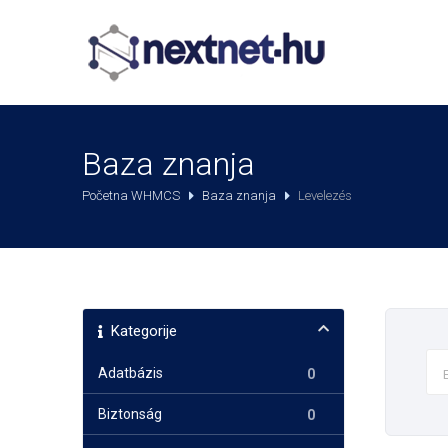
Baza znanja
Početna WHMCS
Baza znanja
Levelezés
Kategorije
Adatbázis
0
Biztonság
0