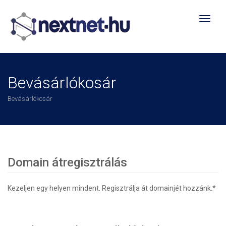
Váltás
a
navigá
Bevásárlókosár
Bevásárlókosár
Domain átregisztrálás
Kezeljen egy helyen mindent. Regisztrálja át domainjét hozzánk.*