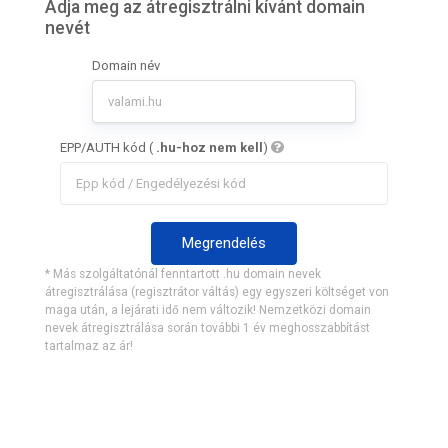
Adja meg az átregisztrálni kívánt domain
nevét
Domain név
EPP/AUTH kód (
.hu-hoz nem kell
)
Megrendelés
* Más szolgáltatónál fenntartott .hu domain nevek
átregisztrálása (regisztrátor váltás) egy egyszeri költséget von
maga után, a lejárati idő nem változik! Nemzetközi domain
nevek átregisztrálása során további 1 év meghosszabbítást
tartalmaz az ár!