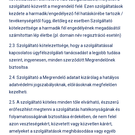
szolgáltató közvetít a megrendelő felé. Ezen szolgáltatások
kezdete a harmadik/engedélyező fél hatáskörébe tartozik /
tevékenységétől függ, illetőleg ez esetben Szolgáltató
kötelezettsége a harmadik fél engedélyének megadásától
számítottan lép életbe.(pl. domain név regisztráció esetén)
2.3. Szolgáltató kötelezettsége, hogy a szolgáltatással
kapcsolatos ügyfélszolgálati tanácsadást a legjobb tudása
szerint, ingyenesen, minden szerződött Megrendelőnek
biztosítsa.
2.4. Szolgáltató a Megrendelő adatait kizárólag a hatályos
adatvédelmi jogszabályoknak, előírásoknak megfelelően
kezelheti.
2.5. A szolgáltató köteles minden tőle elvárható, észszerű
erőfeszítést megtenni a szolgáltatás hatékonyságának és
folyamatosságának biztosítása érdekében, de nem felel
azon veszteségekért, közvetett vagy közvetlen kárért,
amelyeket a szolgáltatások meghibásodása vagy egyéb