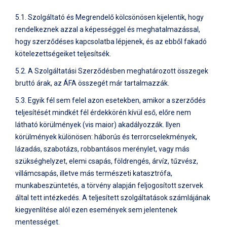
5.1. Szolgáltató és Megrendelő kölcsönösen kijelentik, hogy
rendelkeznek azzal a képességgel és meghatalmazással,
hogy szerződéses kapcsolatba lépjenek, és az ebből fakadó
kötelezettségeiket teljesítsék.
5.2. A Szolgáltatási Szerződésben meghatározott összegek
bruttó árak, az ÁFA összegét már tartalmazzák.
5.3. Egyik fél sem felel azon esetekben, amikor a szerződés
teljesítését mindkét fél érdekkörén kívül eső, előre nem
látható körülmények (vis maior) akadályozzák. Ilyen
körülmények különösen: háborús és terrorcselekmények,
lázadás, szabotázs, robbantásos merénylet, vagy más
szükséghelyzet, elemi csapás, földrengés, árvíz, tűzvész,
villámcsapás, illetve más természeti katasztrófa,
munkabeszüntetés, a törvény alapján feljogosított szervek
által tett intézkedés. A teljesített szolgáltatások számlájának
kiegyenlítése alól ezen események sem jelentenek
mentességet.