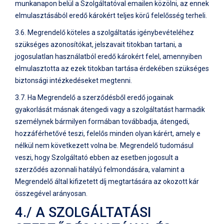
munkanapon belül a Szolgáltatóval emailen közölni, az ennek
elmulasztásából eredő károkért teljes körű felelősség terheli.
3.6. Megrendelő köteles a szolgáltatás igénybevételéhez
szükséges azonosítókat, jelszavait titokban tartani, a
jogosulatlan használatból eredő károkért felel, amennyiben
elmulasztotta az ezek titokban tartása érdekében szükséges
biztonsági intézkedéseket megtenni.
3.7. Ha Megrendelő a szerződésből eredő jogainak
gyakorlását másnak átengedi vagy a szolgáltatást harmadik
személynek bármilyen formában továbbadja, átengedi,
hozzáférhetővé teszi, felelős minden olyan kárért, amely e
nélkül nem következett volna be. Megrendelő tudomásul
veszi, hogy Szolgáltató ebben az esetben jogosult a
szerződés azonnali hatályú felmondására, valamint a
Megrendelő által kifizetett díj megtartására az okozott kár
összegével arányosan.
4./ A SZOLGÁLTATÁSI