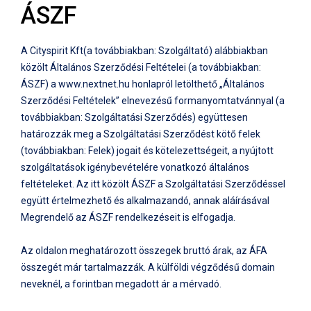
ÁSZF
A Cityspirit Kft(a továbbiakban: Szolgáltató) alábbiakban
közölt Általános Szerződési Feltételei (a továbbiakban:
ÁSZF) a www.nextnet.hu honlapról letölthető „Általános
Szerződési Feltételek” elnevezésű formanyomtatvánnyal (a
továbbiakban: Szolgáltatási Szerződés) együttesen
határozzák meg a Szolgáltatási Szerződést kötő felek
(továbbiakban: Felek) jogait és kötelezettségeit, a nyújtott
szolgáltatások igénybevételére vonatkozó általános
feltételeket. Az itt közölt ÁSZF a Szolgáltatási Szerződéssel
együtt értelmezhető és alkalmazandó, annak aláírásával
Megrendelő az ÁSZF rendelkezéseit is elfogadja.
Az oldalon meghatározott összegek bruttó árak, az ÁFA
összegét már tartalmazzák. A külföldi végződésű domain
neveknél, a forintban megadott ár a mérvadó.