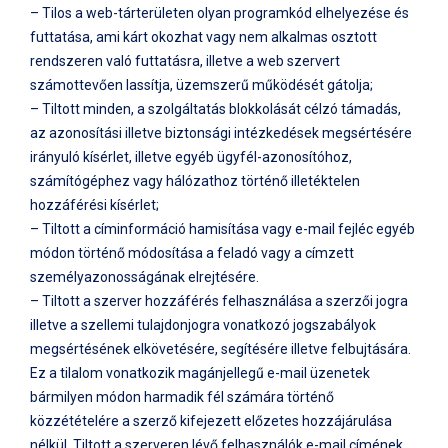
– Tilos a web-tárterületen olyan programkód elhelyezése és
futtatása, ami kárt okozhat vagy nem alkalmas osztott
rendszeren való futtatásra, illetve a web szervert
számottevően lassítja, üzemszerű működését gátolja;
– Tiltott minden, a szolgáltatás blokkolását célzó támadás,
az azonosítási illetve biztonsági intézkedések megsértésére
irányuló kísérlet, illetve egyéb ügyfél-azonosítóhoz,
számítógéphez vagy hálózathoz történő illetéktelen
hozzáférési kísérlet;
– Tiltott a címinformáció hamisítása vagy e-mail fejléc egyéb
módon történő módosítása a feladó vagy a címzett
személyazonosságának elrejtésére.
– Tiltott a szerver hozzáférés felhasználása a szerzői jogra
illetve a szellemi tulajdonjogra vonatkozó jogszabályok
megsértésének elkövetésére, segítésére illetve felbujtására.
Ez a tilalom vonatkozik magánjellegű e-mail üzenetek
bármilyen módon harmadik fél számára történő
közzétételére a szerző kifejezett előzetes hozzájárulása
nélkül. Tiltott a szerveren lévő felhasználók e-mail címének