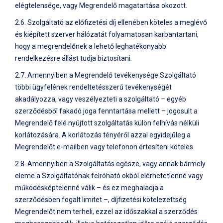
elégtelensége, vagy Megrendelő magatartása okozott.
2.6. Szolgáltató az előfizetési díj ellenében köteles a meglévő
és kiépített szerver hálózatát folyamatosan karbantartani,
hogy a megrendelőnek a lehető leghatékonyabb
rendelkezésre állást tudja biztosítani.
2.7. Amennyiben a Megrendelő tevékenysége Szolgáltató
többi ügyfelének rendeltetésszerű tevékenységét
akadályozza, vagy veszélyezteti a szolgáltató – egyéb
szerződésből fakadó joga fenntartása mellett – jogosult a
Megrendelő felé nyújtott szolgáltatás külön felhívás nélküli
korlátozására. A korlátozás tényéről azzal egyidejűleg a
Megrendelőt e-mailben vagy telefonon értesíteni köteles.
2.8. Amennyiben a Szolgáltatás egésze, vagy annak bármely
eleme a Szolgáltatónak felróható okból elérhetetlenné vagy
működésképtelenné válik – és ez meghaladja a
szerződésben fogalt limitet –, díjfizetési kötelezettség
Megrendelőt nem terheli, ezzel az időszakkal a szerződés