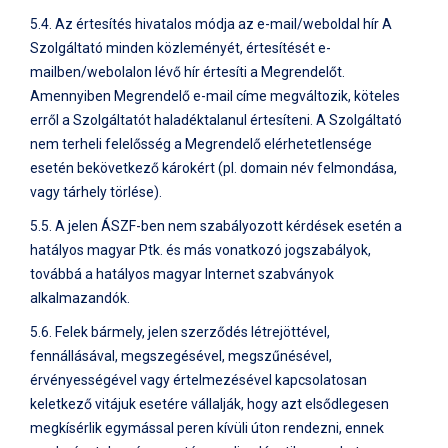
5.4. Az értesítés hivatalos módja az e-mail/weboldal hír A
Szolgáltató minden közleményét, értesítését e-
mailben/webolalon lévő hír értesíti a Megrendelőt.
Amennyiben Megrendelő e-mail címe megváltozik, köteles
erről a Szolgáltatót haladéktalanul értesíteni. A Szolgáltató
nem terheli felelősség a Megrendelő elérhetetlensége
esetén bekövetkező károkért (pl. domain név felmondása,
vagy tárhely törlése).
5.5. A jelen ÁSZF-ben nem szabályozott kérdések esetén a
hatályos magyar Ptk. és más vonatkozó jogszabályok,
továbbá a hatályos magyar Internet szabványok
alkalmazandók.
5.6. Felek bármely, jelen szerződés létrejöttével,
fennállásával, megszegésével, megszűnésével,
érvényességével vagy értelmezésével kapcsolatosan
keletkező vitájuk esetére vállalják, hogy azt elsődlegesen
megkísérlik egymással peren kívüli úton rendezni, ennek