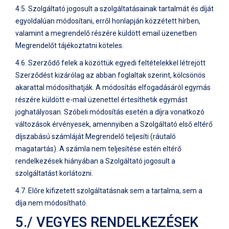
4.5. Szolgáltató jogosult a szolgáltatásainak tartalmát és díját
egyoldalúan módosítani, erről honlapján közzétett hírben,
valamint a megrendelő részére küldött email üzenetben
Megrendelőt tájékoztatni köteles.
4.6. Szerződő felek a közöttük egyedi feltételekkel létrejött
Szerződést kizárólag az abban foglaltak szerint, kölcsönös
akarattal módosíthatják. A módosítás elfogadásáról egymás
részére küldött e-mail üzenettel értesíthetik egymást
joghatályosan. Szóbeli módosítás esetén a díjra vonatkozó
változások érvényesek, amennyiben a Szolgáltató első eltérő
díjszabású számláját Megrendelő teljesíti (ráutaló
magatartás). A számla nem teljesítése estén eltérő
rendelkezések hiányában a Szolgáltató jogosult a
szolgáltatást korlátozni.
4.7. Előre kifizetett szolgáltatásnak sem a tartalma, sem a
díja nem módosítható.
5./ VEGYES RENDELKEZÉSEK