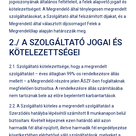
jogviszonyának általános feltételeit, a felek alapvető jogait és
kötelezettségeit. A Megrendelő által ténylegesen megrendelt
szolgáltatásokat, a Szolgáltató által felszámított díjakat, és a
Megrendelő által választott díjcsomagot Felek a
Megrendelőlap alapján határozzák meg.
2./ A SZOLGÁLTATÓ JOGAI ÉS
KÖTELEZETTSÉGEI
2.1. Szolgáltató kötelezettsége, hogy a megrendelt
szolgáltatást – éves átlagban 99%-os rendelkezésre állás
mellett – a Megrendelő részére jelen ÁSZF-ben foglaltaknak
megfelelően biztosítsa. A rendelkezésre állás számításába
nem tartoznak bele az előre bejelentett karbantartások.
2.2. A Szolgáltató köteles a megrendelt szolgáltatást a
Szerződés hatályba lépésétől számított 8 munkanapon belül
biztosítani. Kivételt képeznek ezen határidő alól azon
harmadik fél által nyújtott, illetve harmadik fél engedélyezése
következtében elérhetővé váló szolgáltatások, melyeket a