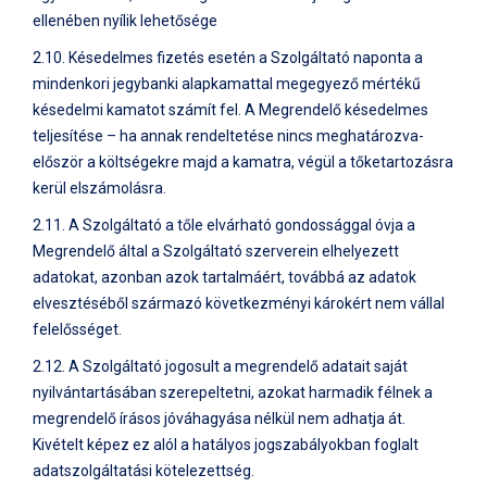
ellenében nyílik lehetősége
2.10. Késedelmes fizetés esetén a Szolgáltató naponta a
mindenkori jegybanki alapkamattal megegyező mértékű
késedelmi kamatot számít fel. A Megrendelő késedelmes
teljesítése – ha annak rendeltetése nincs meghatározva-
először a költségekre majd a kamatra, végül a tőketartozásra
kerül elszámolásra.
2.11. A Szolgáltató a tőle elvárható gondossággal óvja a
Megrendelő által a Szolgáltató szerverein elhelyezett
adatokat, azonban azok tartalmáért, továbbá az adatok
elvesztéséből származó következményi károkért nem vállal
felelősséget.
2.12. A Szolgáltató jogosult a megrendelő adatait saját
nyilvántartásában szerepeltetni, azokat harmadik félnek a
megrendelő írásos jóváhagyása nélkül nem adhatja át.
Kivételt képez ez alól a hatályos jogszabályokban foglalt
adatszolgáltatási kötelezettség.