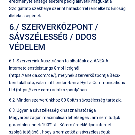
eredménytelensége esetére pedig alávetik magukat a
Szolgáltató székhelye szerint hatáskörrel rendelkező Bíróság
illetékességének.
6./ SZERVERKÖZPONT /
SÁVSZÉLESSÉG / DDOS
VÉDELEM
6.1. Szervereink Ausztriában találhatóak az: ANEXIA
Internetdienstleistungs GmbH cégnél
(https://anexia.com/de/), melynek szerverközpontja Bécs-
ben található, valamint London-ban a Hydra Communications
Ltd (https://zere.com) adatközpontjában.
6.2. Minden szerverünkhöz 80 Gbit/s sávszélesség tartozik.
6.3. Ugyan a sávszélesség kihasználhatósága
Magyarországon maximálisan lehetséges , ám nem tudjuk
garantálni ennek 100%-át. Kérem érdeklődjön internet
szolgáltatójánál , hogy a nemzetközi sávszélességük