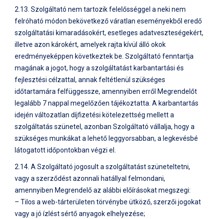
2.13. Szolgáltató nem tartozik felelősséggel a neki nem
felróható módon bekövetkező váratlan eseményekből eredő
szolgáltatási kimaradásokért, esetleges adatveszteségekért,
illetve azon károkért, amelyek rajta kívül álló okok
eredményeképpen következtek be. Szolgáltató fenntartja
magának a jogot, hogy a szolgáltatást karbantartási és
fejlesztési célzattal, annak feltétlenül szükséges
időtartamára felfüggessze, amennyiben erről Megrendelőt
legalább 7 nappal megelőzően tájékoztatta. A karbantartás
idején változatlan díjfizetési kötelezettség mellett a
szolgáltatás szünetel, azonban Szolgáltató vállalja, hogy a
szükséges munkákat a lehető leggyorsabban, a legkevésbé
látogatott időpontokban végzi el.
2.14. A Szolgáltató jogosult a szolgáltatást szüneteltetni,
vagy a szerződést azonnali hatállyal felmondani,
amennyiben Megrendelő az alábbi előírásokat megszegi:
– Tilos a web-tárterületen törvénybe ütköző, szerzői jogokat
vagy a jó ízlést sértő anyagok elhelyezése;