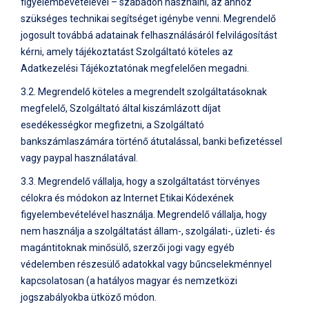
figyelembevételével – szabadon használni, az ahhoz
szükséges technikai segítséget igénybe venni. Megrendelő
jogosult továbbá adatainak felhasználásáról felvilágosítást
kérni, amely tájékoztatást Szolgáltató köteles az
Adatkezelési Tájékoztatónak megfelelően megadni.
3.2. Megrendelő köteles a megrendelt szolgáltatásoknak
megfelelő, Szolgáltató által kiszámlázott díjat
esedékességkor megfizetni, a Szolgáltató
bankszámlaszámára történő átutalással, banki befizetéssel
vagy paypal használatával.
3.3. Megrendelő vállalja, hogy a szolgáltatást törvényes
célokra és módokon az Internet Etikai Kódexének
figyelembevételével használja. Megrendelő vállalja, hogy
nem használja a szolgáltatást állam-, szolgálati-, üzleti- és
magántitoknak minősülő, szerzői jogi vagy egyéb
védelemben részesülő adatokkal vagy bűncselekménnyel
kapcsolatosan (a hatályos magyar és nemzetközi
jogszabályokba ütköző módon.