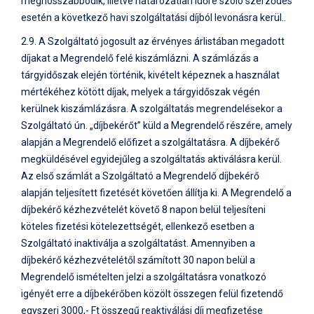
meghosszabbodik, illetve határozatlan időre szóló szerződés
esetén a következő havi szolgáltatási díjból levonásra kerül..
2.9. A Szolgáltató jogosult az érvényes árlistában megadott
díjakat a Megrendelő felé kiszámlázni. A számlázás a
tárgyidőszak elején történik, kivételt képeznek a használat
mértékéhez kötött díjak, melyek a tárgyidőszak végén
kerülnek kiszámlázásra. A szolgáltatás megrendelésekor a
Szolgáltató ún. „díjbekérőt” küld a Megrendelő részére, amely
alapján a Megrendelő előfizet a szolgáltatásra. A díjbekérő
megküldésével egyidejűleg a szolgáltatás aktiválásra kerül.
Az első számlát a Szolgáltató a Megrendelő díjbekérő
alapján teljesített fizetését követően állítja ki. A Megrendelő a
díjbekérő kézhezvételét követő 8 napon belül teljesíteni
köteles fizetési kötelezettségét, ellenkező esetben a
Szolgáltató inaktiválja a szolgáltatást. Amennyiben a
díjbekérő kézhezvételétől számított 30 napon belül a
Megrendelő ismételten jelzi a szolgáltatásra vonatkozó
igényét erre a díjbekérőben közölt összegen felül fizetendő
egyszeri 3000,- Ft összegű reaktiválási díj megfizetése