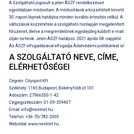
A Szolgáltató jogosult a jelen ÁSZF rendelkezéseit
egyoldalúan módosítani. A módosítások a közzétételt követő
30. napon lépnek hatályba minden további értesítés nélkül. A
változások közzététele a szolgáltató honlapján megjelenített
hírüzenet, illetve a megrendelőnek egyidejűleg küldött e-mail
útján történik. Jelen ÁSZF hatályos: 2021 április 08. napjától.
Az ÁSZF elfogadásával elfogadja Adatvédemi politikánkat is!
A SZOLGÁLTATÓ NEVE, CÍME,
ELÉRHETŐSÉGEI
Cégnév: Cityspirit Kft
Székhely: 1165 Budapest, Bökényföldi út 101.
Adószám: 27966350-1-42
Cégjegyzékszám: 01-09-359407
Email: info@nextnet.hu
Telefon: +36-70/782-2005
Weboldal: www.nextnet.hu