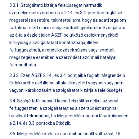
3.3.1. Szolgáltató kizárja felelősségét harmadik
személyekkel szemben is a 2.14. és 3.4. pontban foglaltak
megsértése esetére, tekintettel arra, hogy az adatforgalom
tartalma felett nincs módja kontrollt gyakorolni. Szolgáltató
az általa észlelt jelen ÁSZF-be ütköző cselekményekből
kifolyólag a szolgáltatást korlátozhatja, illetve
felfüggesztheti, a rendelkezések súlyos vagy ismételt
megszegése esetében a szerződést azonnali hatállyal
felmondhatja.
3.3.2. Ezen ÁSZF 2.14., és 3.4. pontjaiba foglalt, Megrendelő
érdekkörébe eső illetve általa elkövetett vagyoni vagy nem
vagyoni károkozásért a szolgáltatót kizárja a felelősségét.
3.4. Szolgáltató jogosult külön felszólítás nélkül azonnal
felfüggeszteni a szolgáltatást és a szerződést azonnali
hatállyal felmondani, ha Megrendelő magatartása különösen
a 2.14. és 3.3. pontokba ütközik.
3.5. Megrendelő köteles az adataiban beállt változást, 15