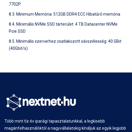
7702P
8.3. Minimum Memória: 512GB DDR4 ECC Hibatűrő memória
8.4. Minimális NVMe SSD tárterület: 4 TB Datacenter NVMe
Pcie SSD
8.5. Minimális szerverhez csatlakozott sávszélesség: 40 GBit
(40Gbit/s)
Több mint tíz év iparági tapasztalatunkkal, a legkisebb
magánfelhasználóktól a nagyvállalatokig kínáljuk az egyik legjobb