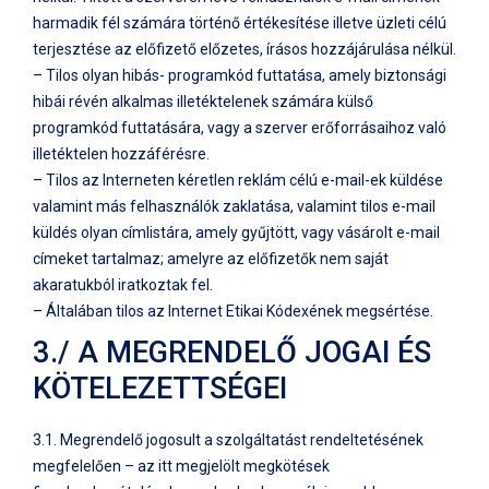
harmadik fél számára történő értékesítése illetve üzleti célú
terjesztése az előfizető előzetes, írásos hozzájárulása nélkül.
– Tilos olyan hibás- programkód futtatása, amely biztonsági
hibái révén alkalmas illetéktelenek számára külső
programkód futtatására, vagy a szerver erőforrásaihoz való
illetéktelen hozzáférésre.
– Tilos az Interneten kéretlen reklám célú e-mail-ek küldése
valamint más felhasználók zaklatása, valamint tilos e-mail
küldés olyan címlistára, amely gyűjtött, vagy vásárolt e-mail
címeket tartalmaz; amelyre az előfizetők nem saját
akaratukból iratkoztak fel.
– Általában tilos az Internet Etikai Kódexének megsértése.
3./ A MEGRENDELŐ JOGAI ÉS
KÖTELEZETTSÉGEI
3.1. Megrendelő jogosult a szolgáltatást rendeltetésének
megfelelően – az itt megjelölt megkötések