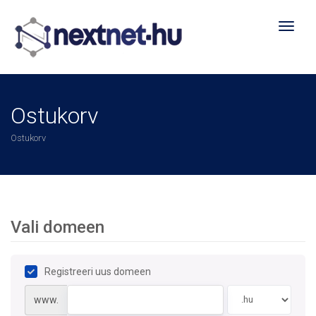
Toggl
naviga
Ostukorv
Ostukorv
Vali domeen
Registreeri uus domeen
www.